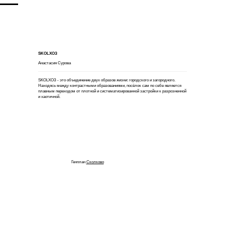
MENU
SKOLХОЗ
Анастасия Сурова
SKOLХОЗ - это объединение двух образов жизни: городского и загородного.
Находясь между контрастными образованиями, посёлок сам по себе является
плавным переходом от плотной и систематизированной застройки к разрозненной
и хаотичной.
Генплан
Сколково